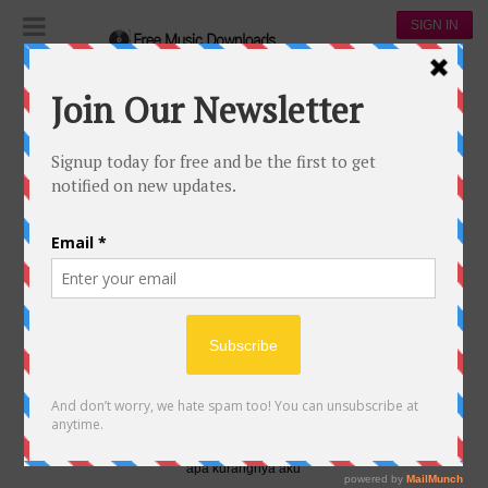
SIGN IN
Lyrics
Asal Kau Bahagia
ASAL KAU BAHAGIA
6
1
Yank…
kemarinku melihatmu
kau bertemu dengannya
ku …
rasa sekarang kau masih
memikirkan tentang dia
apa kurangnya aku